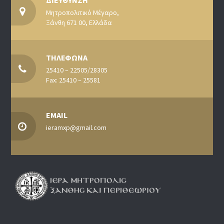
Μητροπολιτικό Μέγαρο,
Ξάνθη 671 00, Ελλάδα
ΤΗΛΕΦΩΝΑ
25410 – 22505/28305
Fax: 25410 – 25581
EMAIL
ieramxp@gmail.com