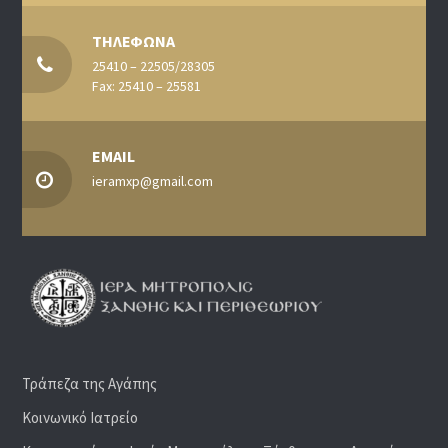
ΤΗΛΕΦΩΝΑ
25410 – 22505/28305
Fax: 25410 – 25581
EMAIL
ieramxp@gmail.com
Τράπεζα της Αγάπης
Κοινωνικό Ιατρείο