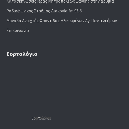
Κατασκηνώσεις Ιεράς Μητροπόλεως Ξάνθης στην Δρυμιά
Ραδιoφωνικός Σταθμός Διακονία fm 93,8
Μονάδα Ανοιχτής Φροντίδας Ηλικιωμένων Αγ. Παντελεήμων
Επικοινωνία
Εορτολόγιο
Εορτολόγιο