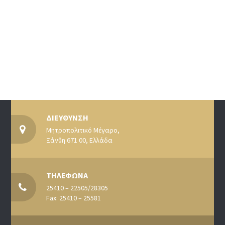
ΔΙΕΥΘΥΝΣΗ
Μητροπολιτικό Μέγαρο,
Ξάνθη 671 00, Ελλάδα
ΤΗΛΕΦΩΝΑ
25410 – 22505/28305
Fax: 25410 – 25581