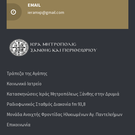
EMAIL
ieramxp@gmail.com
Τράπεζα της Αγάπης
Κοινωνικό Ιατρείο
Κατασκηνώσεις Ιεράς Μητροπόλεως Ξάνθης στην Δρυμιά
Ραδιoφωνικός Σταθμός Διακονία fm 93,8
Μονάδα Ανοιχτής Φροντίδας Ηλικιωμένων Αγ. Παντελεήμων
Επικοινωνία