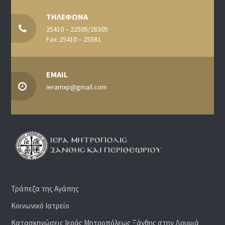
ΤΗΛΕΦΩΝΑ
25410 – 22505/28305
Fax: 25410 – 25581
EMAIL
ieramxp@gmail.com
Τράπεζα της Αγάπης
Κοινωνικό Ιατρείο
Κατασκηνώσεις Ιεράς Μητροπόλεως Ξάνθης στην Δρυμιά