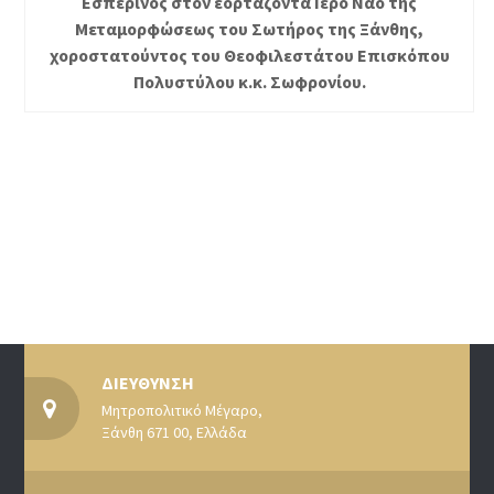
Εσπερινός στον εορτάζοντα Ιερό Ναό της
Μεταμορφώσεως του Σωτήρος της Ξάνθης,
χοροστατούντος του Θεοφιλεστάτου Επισκόπου
Πολυστύλου κ.κ. Σωφρονίου.
ΔΙΕΥΘΥΝΣΗ
Μητροπολιτικό Μέγαρο,
Ξάνθη 671 00, Ελλάδα