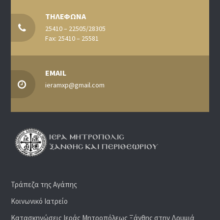
ΤΗΛΕΦΩΝΑ
25410 – 22505/28305
Fax: 25410 – 25581
EMAIL
ieramxp@gmail.com
Τράπεζα της Αγάπης
Κοινωνικό Ιατρείο
Κατασκηνώσεις Ιεράς Μητροπόλεως Ξάνθης στην Δρυμιά