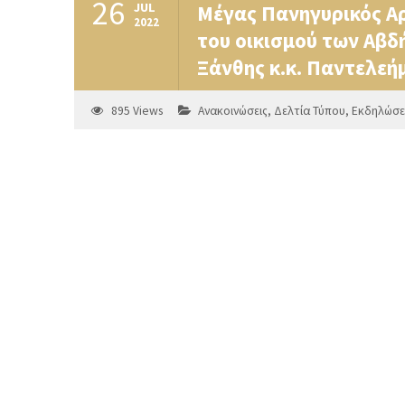
26
JUL
Μέγας Πανηγυρικός Αρ
2022
του οικισμού των Αβ
Ξάνθης κ.κ. Παντελεή
895
Views
Ανακοινώσεις
,
Δελτία Τύπου
,
Εκδηλώσε