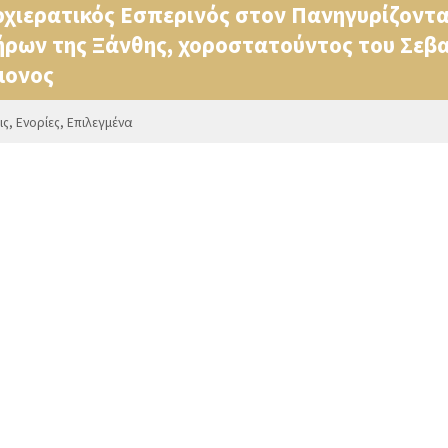
χιερατικός Εσπερινός στον Πανηγυρίζοντα
δήρων της Ξάνθης, χοροστατούντος του Σε
μονος
ις
,
Ενορίες
,
Επιλεγμένα