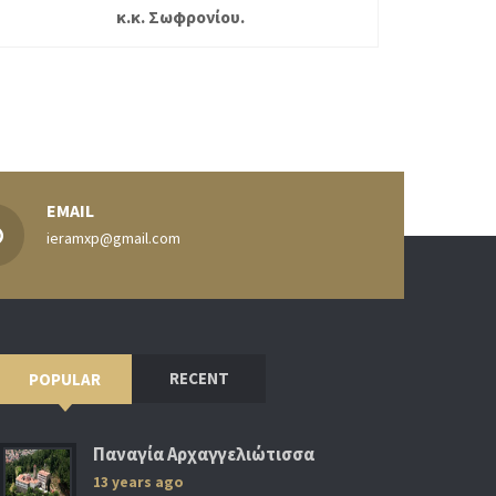
κ.κ. Σωφρονίου.
EMAIL
ieramxp@gmail.com
RECENT
POPULAR
Παναγία Αρχαγγελιώτισσα
13 years ago