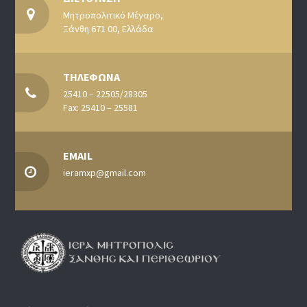
Μητροπολιτικό Μέγαρο,
Ξάνθη 671 00, Ελλάδα
ΤΗΛΕΦΩΝΑ
25410 – 22505/28305
Fax: 25410 – 25581
EMAIL
ieramxp@gmail.com