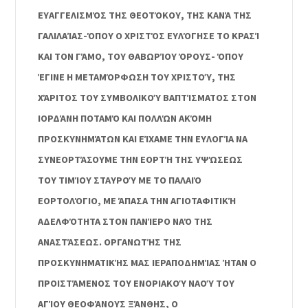
ΕΥΑΓΓΕΛΙΣΜΌΣ ΤΗΣ ΘΕΟΤΌΚΟΥ, ΤΗΣ ΚΑΝΆ ΤΗΣ
ΓΑΛΙΛΑΊΑΣ-ΌΠΟΥ Ο ΧΡΙΣΤΌΣ ΕΥΛΌΓΗΣΕ ΤΟ ΚΡΑΣΊ
ΚΑΙ ΤΟΝ ΓΆΜΟ, ΤΟΥ ΘΑΒΩΡΊΟΥ ΌΡΟΥΣ- ΌΠΟΥ
ΈΓΙΝΕ Η ΜΕΤΑΜΌΡΦΩΣΗ ΤΟΥ ΧΡΙΣΤΟΎ, ΤΗΣ
ΧΆΡΙΤΟΣ ΤΟΥ ΣΥΜΒΟΛΙΚΟΎ ΒΑΠΤΊΣΜΑΤΟΣ ΣΤΟΝ
ΙΟΡΔΆΝΗ ΠΟΤΑΜΌ ΚΑΙ ΠΟΛΛΏΝ ΑΚΌΜΗ
ΠΡΟΣΚΥΝΗΜΆΤΩΝ ΚΑΙ ΕΊΧΑΜΕ ΤΗΝ ΕΥΛΟΓΊΑ ΝΑ
ΣΥΝΕΟΡΤΆΣΟΥΜΕ ΤΗΝ ΕΟΡΤΉ ΤΗΣ ΥΨΏΣΕΩΣ
ΤΟΥ ΤΙΜΊΟΥ ΣΤΑΥΡΟΎ ΜΕ ΤΟ ΠΑΛΑΙΌ
ΕΟΡΤΟΛΌΓΙΟ, ΜΕ ΆΠΑΣΑ ΤΗΝ ΑΓΙΟΤΑΦΙΤΙΚΉ
ΑΔΕΛΦΌΤΗΤΑ ΣΤΟΝ ΠΑΝΊΕΡΟ ΝΑΌ ΤΗΣ
ΑΝΑΣΤΆΣΕΩΣ. ΟΡΓΑΝΩΤΉΣ ΤΗΣ
ΠΡΟΣΚΥΝΗΜΑΤΙΚΉΣ ΜΑΣ ΙΕΡΑΠΟΔΗΜΊΑΣ ΉΤΑΝ Ο
ΠΡΟΙΣΤΆΜΕΝΟΣ ΤΟΥ ΕΝΟΡΙΑΚΟΎ ΝΑΟΎ ΤΟΥ
ΑΓΊΟΥ ΘΕΟΦΆΝΟΥΣ ΞΆΝΘΗΣ, Ο