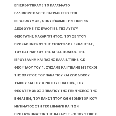
ΕΠΙΣΚΕΦΤΉΚΑΜΕ ΤΟ ΠΑΛΑΊΦΑΤΟ
ΕΛΛΗΝΟΡΘΌΔΟΞΟ ΠΑΤΡΙΑΡΧΕΊΟ ΤΩΝ
ΙΕΡΟΣΟΛΎΜΩΝ, ΌΠΟΥ ΕΊΧΑΜΕ ΤΗΝ ΤΙΜΉ ΝΑ
ΔΕΧΘΟΎΜΕ ΤΙΣ ΕΥΛΟΓΊΕΣ ΤΗΣ ΑΥΤΟΎ
ΘΕΙΟΤΆΤΗΣ ΜΑΚΑΡΙΌΤΗΤΟΣ, ΤΟΥ ΣΕΠΤΟΎ
ΠΡΟΚΑΘΗΜΈΝΟΥ ΤΗΣ ΣΙΩΝΊΤΙΔΟΣ ΕΚΚΛΗΣΊΑΣ,
ΤΟΥ ΠΑΤΡΙΆΡΧΟΥ ΤΗΣ ΑΓΊΑΣ ΠΌΛΕΩΣ ΤΗΣ
ΙΕΡΟΥΣΑΛΉΜ ΚΑΙ ΠΆΣΗΣ ΠΑΛΑΙΣΤΊΝΗΣ Κ.Κ
ΘΕΟΦΊΛΟΥ ΤΟΥ Γ’. ΖΉΣΑΜΕ ΚΑΙ ΓΊΝΑΜΕ ΜΈΤΟΧΟΙ
ΤΗΣ ΧΆΡΙΤΟΣ ΤΟΥ ΠΑΝΑΓΊΟΥ ΚΑΙ ΖΩΟΔΌΧΟΥ
ΤΆΦΟΥ ΚΑΙ ΤΟΥ ΦΡΙΧΤΟΎ ΓΟΛΓΟΘΆ, ΤΟΥ
ΘΕΟΔΈΓΜΟΝΟΣ ΣΠΗΛΑΊΟΥ ΤΗΣ ΓΕΝΝΉΣΕΩΣ ΤΗΣ
ΒΗΘΛΕΈΜ, ΤΟΥ ΠΑΝΣΈΠΤΟΥ ΚΑΙ ΘΕΟΜΗΤΟΡΙΚΟΎ
ΜΝΉΜΑΤΟΣ ΣΤΗ ΓΕΘΣΗΜΑΝΉ ΚΑΙ ΤΩΝ
ΠΡΟΣΚΥΝΗΜΆΤΩΝ ΤΗΣ ΝΑΖΑΡΈΤ – ΌΠΟΥ ΈΓΙΝΕ Ο