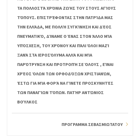
ΤΑ ΠΟΛΛΟΣΤΆ ΧΡΌΝΙΑ ΖΩΉΣ ΤΟΥ ΣΤΟΥΣ ΑΓΊΟΥΣ
ΤΌΠΟΥΣ. ΕΠΙΣΤΡΈΦΟΝΤΑΣ ΣΤΗΝ ΠΑΤΡΊΔΑ ΜΑΣ
ΤΗΝ ΕΛΛΆΔΑ, ΜΕ ΠΟΛΛΉ ΣΥΓΚΊΝΗΣΗ ΚΑΙ ΔΈΟΣ
ΠΝΕΥΜΑΤΙΚΌ, ΔΊΝΑΜΕ Ο ΈΝΑΣ ΣΤΟΝ ΆΛΛΟ ΜΊΑ
ΥΠΌΣΧΕΣΗ, ΤΟΥ ΧΡΌΝΟΥ ΚΑΙ ΠΆΛΙ ΌΛΟΙ ΜΑΖΊ
ΞΑΝΆ ΣΤΑ ΙΕΡΟΣΌΛΥΜΑ ΑΛΛΆ ΚΑΙ ΜΊΑ
ΠΑΡΌΤΡΥΝΣΗ ΚΑΙ ΠΡΟΤΡΟΠΉ ΣΕ ΌΛΟΥΣ , ΕΊΝΑΙ
ΧΡΈΟΣ ΌΛΩΝ ΤΩΝ ΟΡΘΟΔΌΞΩΝ ΧΡΙΣΤΙΑΝΏΝ,
ΈΣΤΩ ΓΙΑ ΜΊΑ ΦΟΡΆ ΝΑ ΓΊΝΕΤΕ ΠΡΟΣΚΥΝΗΤΈΣ
ΤΩΝ ΠΑΝΑΓΊΩΝ ΤΌΠΩΝ. ΠΑΤΉΡ ΑΝΤΏΝΙΟΣ
ΒΟΎΛΚΟΣ
ΠΡΟΓΡΑΜΜΑ ΣΕΒΑΣΜΙΩΤΑΤΟΥ