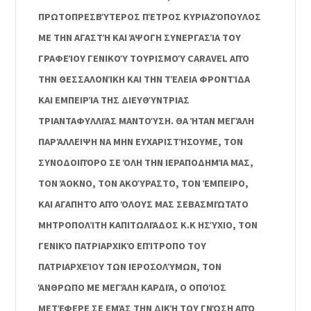
ΠΡΩΤΟΠΡΕΣΒΎΤΕΡΟΣ ΠΈΤΡΟΣ ΚΥΡΙΑΖΌΠΟΥΛΟΣ
ΜΕ ΤΗΝ ΑΓΑΣΤΉ ΚΑΙ ΆΨΟΓΗ ΣΥΝΕΡΓΑΣΊΑ ΤΟΥ
ΓΡΑΦΕΊΟΥ ΓΕΝΙΚΟΎ ΤΟΥΡΙΣΜΟΎ CARAVEL ΑΠΌ
ΤΗΝ ΘΕΣΣΑΛΟΝΊΚΗ ΚΑΙ ΤΗΝ ΤΈΛΕΙΑ ΦΡΟΝΤΊΔΑ
ΚΑΙ ΕΜΠΕΙΡΊΑ ΤΗΣ ΔΙΕΥΘΎΝΤΡΙΑΣ
ΤΡΙΑΝΤΑΦΥΛΛΙΆΣ ΜΑΝΤΟΎΣΗ. ΘΑ ΉΤΑΝ ΜΕΓΆΛΗ
ΠΑΡΆΛΛΕΙΨΗ ΝΑ ΜΗΝ ΕΥΧΑΡΙΣΤΉΣΟΥΜΕ, ΤΟΝ
ΣΥΝΟΔΟΙΠΌΡΟ ΣΕ ΌΛΗ ΤΗΝ ΙΕΡΑΠΟΔΗΜΊΑ ΜΑΣ,
ΤΟΝ ΆΟΚΝΟ, ΤΟΝ ΑΚΟΎΡΑΣΤΟ, ΤΟΝ ΈΜΠΕΙΡΟ,
ΚΑΙ ΑΓΑΠΗΤΌ ΑΠΌ ΌΛΟΥΣ ΜΑΣ ΣΕΒΑΣΜΙΏΤΑΤΟ
ΜΗΤΡΟΠΟΛΊΤΗ ΚΑΠΙΤΩΛΙΆΔΟΣ Κ.Κ ΗΣΎΧΙΟ, ΤΟΝ
ΓΕΝΙΚΌ ΠΑΤΡΙΑΡΧΙΚΌ ΕΠΊΤΡΟΠΟ ΤΟΥ
ΠΑΤΡΙΑΡΧΕΊΟΥ ΤΩΝ ΙΕΡΟΣΟΛΎΜΩΝ, ΤΟΝ
ΆΝΘΡΩΠΟ ΜΕ ΜΕΓΆΛΗ ΚΑΡΔΙΆ, Ο ΟΠΟΊΟΣ
ΜΕΤΈΦΕΡΕ ΣΕ ΕΜΆΣ ΤΗΝ ΔΙΚΉ ΤΟΥ ΓΝΏΣΗ ΑΠΌ