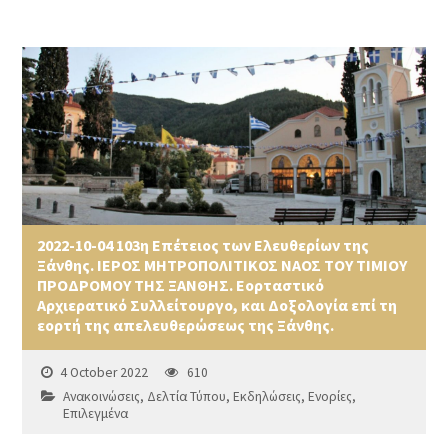
2022-10-04 103η Επέτειος των Ελευθερίων της
Ξάνθης. ΙΕΡΟΣ ΜΗΤΡΟΠΟΛΙΤΙΚΟΣ ΝΑΟΣ ΤΟΥ ΤΙΜΙΟΥ
ΠΡΟΔΡΟΜΟΥ ΤΗΣ ΞΑΝΘΗΣ. Εορταστικό
Αρχιερατικό Συλλείτουργο, και Δοξολογία επί τη
εορτή της απελευθερώσεως της Ξάνθης.
4 October 2022
610
Ανακοινώσεις
,
Δελτία Τύπου
,
Εκδηλώσεις
,
Ενορίες
,
Επιλεγμένα