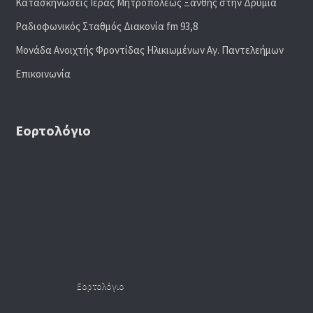
Κατασκηνώσεις Ιεράς Μητροπόλεως Ξάνθης στην Δρυμιά
Ραδιoφωνικός Σταθμός Διακονία fm 93,8
Μονάδα Ανοιχτής Φροντίδας Ηλικιωμένων Αγ. Παντελεήμων
Επικοινωνία
Εορτολόγιο
Εορτολόγιο