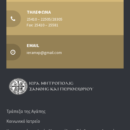
ΤΗΛΕΦΩΝΑ
25410 – 22505/28305
Fax: 25410 – 25581
EMAIL
ieramxp@gmail.com
Τράπεζα της Αγάπης
Κοινωνικό Ιατρείο