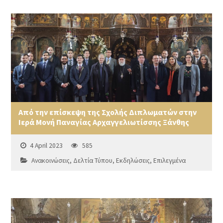
Από την επίσκεψη της Σχολής Διπλωματών στην
Ιερά Μονή Παναγίας Αρχαγγελιωτίσσης Ξάνθης
4 April 2023
585
Ανακοινώσεις
,
Δελτία Τύπου
,
Εκδηλώσεις
,
Επιλεγμένα