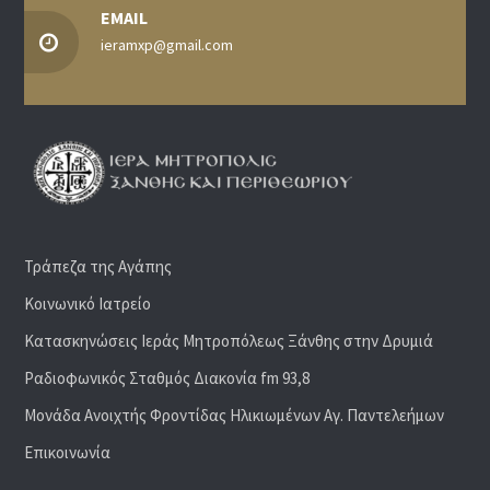
EMAIL
ieramxp@gmail.com
Τράπεζα της Αγάπης
Κοινωνικό Ιατρείο
Κατασκηνώσεις Ιεράς Μητροπόλεως Ξάνθης στην Δρυμιά
Ραδιoφωνικός Σταθμός Διακονία fm 93,8
Μονάδα Ανοιχτής Φροντίδας Ηλικιωμένων Αγ. Παντελεήμων
Επικοινωνία