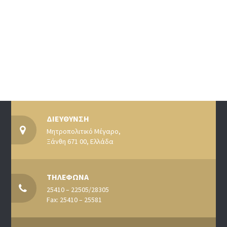
ΔΙΕΥΘΥΝΣΗ
Μητροπολιτικό Μέγαρο,
Ξάνθη 671 00, Ελλάδα
ΤΗΛΕΦΩΝΑ
25410 – 22505/28305
Fax: 25410 – 25581