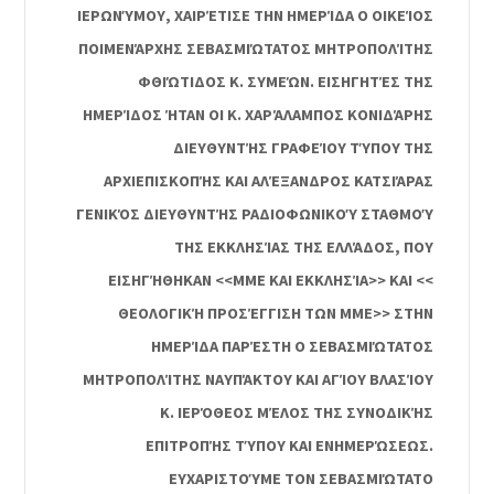
ΡΩΝΎΜΟΥ, ΧΑΙΡΈΤΙΣΕ ΤΗΝ ΗΜΕΡΊΔΑ Ο ΟΙΚΕΊΟΣ ΠΟ
ΙΜΕΝΆΡΧΗΣ ΣΕΒΑΣΜΙΏΤΑΤΟΣ ΜΗΤΡΟΠΟΛΊΤΗΣ ΦΘ
ΙΏΤΙΔΟΣ Κ. ΣΥΜΕΏΝ. ΕΙΣΗΓΗΤΈΣ ΤΗΣ ΗΜ
ΕΡΊΔΟΣ ΉΤΑΝ ΟΙ Κ. ΧΑΡΆΛΑΜΠΟΣ ΚΟΝΙΔΆΡΗΣ ΔΙ
ΕΥΘΥΝΤΉΣ ΓΡΑΦΕΊΟΥ ΤΎΠΟΥ ΤΗΣ ΑΡ
ΧΙΕΠΙΣΚΟΠΉΣ ΚΑΙ ΑΛΈΞΑΝΔΡΟΣ ΚΑΤΣΙΆΡΑΣ ΓΕ
ΝΙΚΌΣ ΔΙΕΥΘΥΝΤΉΣ ΡΑΔΙΟΦΩΝΙΚΟΎ ΣΤΑΘΜΟΎ ΤΗ
Σ ΕΚΚΛΗΣΊΑΣ ΤΗΣ ΕΛΛΆΔΟΣ, ΠΟΥ ΕΙ
ΣΗΓΉΘΗΚΑΝ <<ΜΜΕ ΚΑΙ ΕΚΚΛΗΣΊΑ>> ΚΑΙ << ΘΕ
ΟΛΟΓΙΚΉ ΠΡΟΣΈΓΓΙΣΗ ΤΩΝ ΜΜΕ>> ΣΤΗΝ ΗΜ
ΕΡΊΔΑ ΠΑΡΈΣΤΗ Ο ΣΕΒΑΣΜΙΏΤΑΤΟΣ ΜΗ
ΤΡΟΠΟΛΊΤΗΣ ΝΑΥΠΆΚΤΟΥ ΚΑΙ ΑΓΊΟΥ ΒΛΑΣΊΟΥ Κ.
ΙΕΡΌΘΕΟΣ ΜΈΛΟΣ ΤΗΣ ΣΥΝΟΔΙΚΉΣ ΕΠ
ΙΤΡΟΠΉΣ ΤΎΠΟΥ ΚΑΙ ΕΝΗΜΕΡΏΣΕΩΣ. ΕΥ
ΧΑΡΙΣΤΟΎΜΕ ΤΟΝ ΣΕΒΑΣΜΙΏΤΑΤΟ ΜΗ