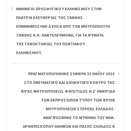
ΜΝΗΜΕΊΟ ΠΡΟΣΦΥΓΙΚΟΎ ΕΛΛΗΝΙΣΜΟΎ ΣΤΗΝ
ΠΛΑΤΕΊΑ ΕΛΕΥΘΕΡΊΑΣ ΤΗΣ ΞΆΝΘΗΣ.
ΕΠΙΜΝΗΜΌΣΥΝΗ ΔΈΗΣΗ ΑΠΌ ΤΟΝ ΜΗΤΡΟΠΟΛΊΤΗ
ΞΆΝΘΗΣ Κ.Κ. ΠΑΝΤΕΛΕΉΜΟΝΑ, ΓΙΑ ΤΑ ΘΎΜΑΤΑ
ΤΗΣ ΓΕΝΟΚΤΟΝΊΑΣ ΤΟΥ ΠΟΝΤΙΑΚΟΎ
ΕΛΛΗΝΙΣΜΟΎ.
ΠΡΑΓΜΑΤΟΠΟΙΉΘΗΚΕ ΣΉΜΕΡΑ 23 ΜΑΪ́ΟΥ 2023 ΣΤ
Ο ΠΝΕΥΜΑΤΙΚΌ ΚΑΙ ΔΙΟΙΚΗΤΙΚΌ ΚΈΝΤΡΟ ΤΗΣ ΙΕ
ΡΆΣ ΜΗΤΡΟΠΌΛΕΩΣ ΦΘΙΏΤΙΔΟΣ Η Ζ’ ΗΜΕΡΊΔΑ ΤΩ
Ν ΕΚΠΡΟΣΏΠΩΝ ΤΎΠΟΥ ΤΩΝ ΙΕΡΏΝ ΜΗ
ΤΡΟΠΌΛΕΩΝ ΣΤΕΡΕΆΣ ΕΛΛΆΔΟΣ. ΑΝ
ΑΓΝΏΣΘΗΚΕ ΤΟ ΜΎΝΗΜΑ ΤΟΥ ΜΑΚ. ΑΡ
ΧΙΕΠΙΣΚΌΠΟΥ ΑΘΗΝΏΝ ΚΑΙ ΠΆΣΗΣ ΕΛΛΆΔΟΣ Κ ΙΕ