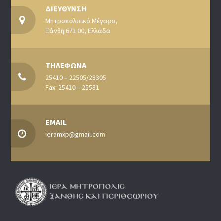
ΔΙΕΥΘΥΝΣΗ
Μητροπολιτικό Μέγαρο,
Ξάνθη 671 00, Ελλάδα
ΤΗΛΕΦΩΝΑ
25410 – 22505/28305
Fax: 25410 – 25581
EMAIL
ieramxp@gmail.com