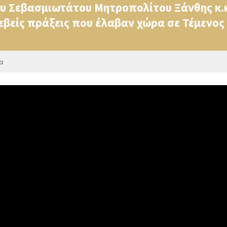
ου Σεβασμιωτάτου Μητροπολίτου Ξάνθης κ.
εβείς πράξεις που έλαβαν χώρα σε Τέμενος
α