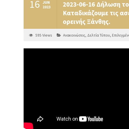
16
JUN
2023-06-16 Δήλωση τ
2023
Καταδικάζουμε τις ασ
ορεινής Ξάνθης.
595
Views
Ανακοινώσεις
,
Δελτία Τύπου
,
Επιλεγμέν