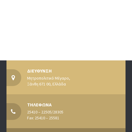
ΔΙΕΥΘΥΝΣΗ
Μητροπολιτικό Μέγαρο,
Ξάνθη 671 00, Ελλάδα
ΤΗΛΕΦΩΝΑ
25410 – 22505/28305
Fax: 25410 – 25581