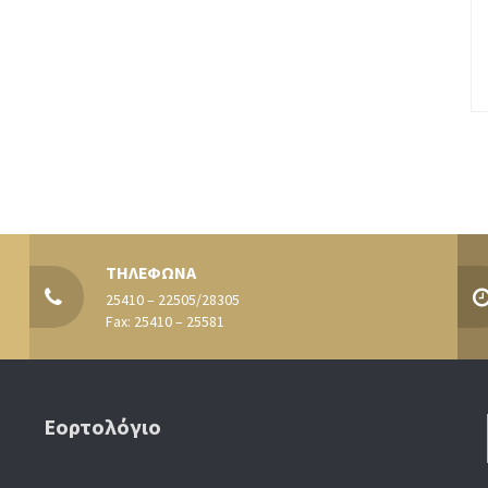
ΤΗΛΕΦΩΝΑ
25410 – 22505/28305
Fax: 25410 – 25581
Εορτολόγιο