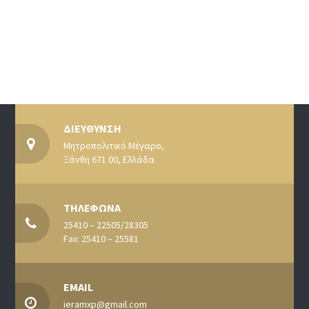
ΔΙΕΥΘΥΝΣΗ
Μητροπολιτικό Μέγαρο,
Ξάνθη 671 00, Ελλάδα
ΤΗΛΕΦΩΝΑ
25410 – 22505/28305
Fax: 25410 – 25581
EMAIL
ieramxp@gmail.com