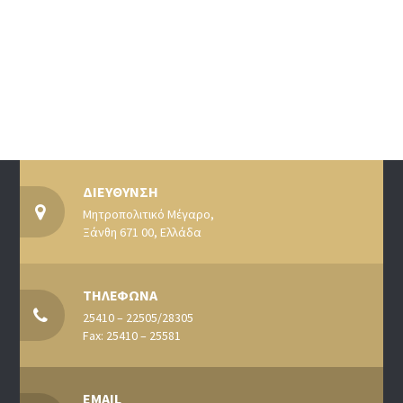
ΔΙΕΥΘΥΝΣΗ
Μητροπολιτικό Μέγαρο,
Ξάνθη 671 00, Ελλάδα
ΤΗΛΕΦΩΝΑ
25410 – 22505/28305
Fax: 25410 – 25581
EMAIL