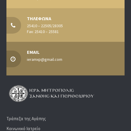
ΤΗΛΕΦΩΝΑ
25410 – 22505/28305
Fax: 25410 – 25581
EMAIL
ieramxp@gmail.com
Τράπεζα της Αγάπης
Κοινωνικό Ιατρείο