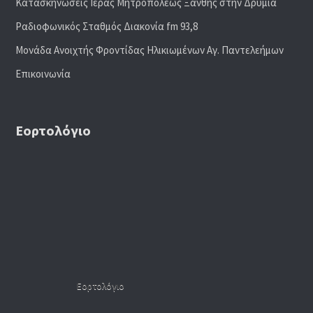
Κατασκηνώσεις Ιεράς Μητροπόλεως Ξάνθης στην Δρυμιά
Ραδιoφωνικός Σταθμός Διακονία fm 93,8
Μονάδα Ανοιχτής Φροντίδας Ηλικιωμένων Αγ. Παντελεήμων
Επικοινωνία
Εορτολόγιο
Εορτολόγιο