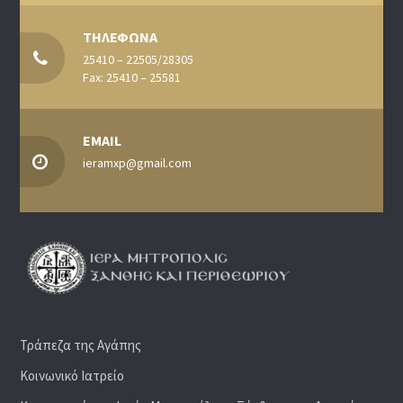
ΤΗΛΕΦΩΝΑ
25410 – 22505/28305
Fax: 25410 – 25581
EMAIL
ieramxp@gmail.com
Τράπεζα της Αγάπης
Κοινωνικό Ιατρείο