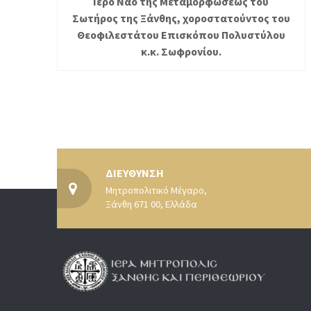
Ιερό Ναό της Μεταμορφώσεως του
Σωτήρος της Ξάνθης, χοροστατούντος του
Θεοφιλεστάτου Επισκόπου Πολυστύλου
κ.κ. Σωφρονίου.
ΔΙΕΥΘΥΝΣΗ
Μητροπολιτικό Μέγαρο,
Ξάνθη 671 00, Ελλάδα