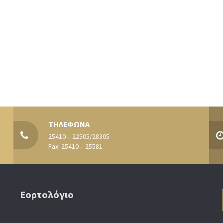
ΤΗΛΕΦΩΝΑ
25410 – 22505/28305
Fax: 25410 – 25581
Εορτολόγιο