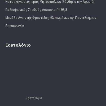
Κατασκηνώσεις Ιεράς Μητροπόλεως Ξάνθης στην Δρυμιά
Ραδιoφωνικός Σταθμός Διακονία fm 93,8
Μονάδα Ανοιχτής Φροντίδας Ηλικιωμένων Αγ. Παντελεήμων
Επικοινωνία
Εορτολόγιο
Εορτολόγιο