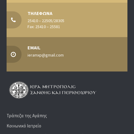
ΤΗΛΕΦΩΝΑ
25410 – 22505/28305
Fax: 25410 – 25581
EMAIL
ieramxp@gmail.com
Τράπεζα της Αγάπης
Κοινωνικό Ιατρείο