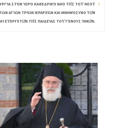
ΥΡΓΊΑ ΣΤΌΝ ἹΕΡΌ ΚΑΘΕΔΡΙΚΌ ΝΑΌ ΤΗ͂Σ ΤΟΥ͂ ΘΕΟΥ͂ ΣΟΦ
 ΑΓΊΩΝ ΤΡΙΏΝ ΙΕΡΑΡΧΏΝ ΚΑΙ ΜΝΗΜΌΣΥΝΟ ΤΩ͂Ν ΔΙΔΑ
ΕΡΓΕΤΩ͂Ν ΤΗ͂Σ ΠΑΙΔΕΊΑΣ ΤΟΥ͂ ΓΈΝΟΥΣ ἩΜΩ͂Ν.