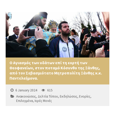
Ο Αγιασμός των υδάτων επί τη εορτή των
Θεοφανείων, στον ποταμό Κόσυνθο της Ξάνθης,
από τον Σεβασμιότατο Μητροπολίτη Ξάνθης κ.κ.
Παντελεήμονα.
6 January 2024
615
Ανακοινώσεις
,
Δελτία Τύπου
,
Εκδηλώσεις
,
Ενορίες
,
Επιλεγμένα
,
Ιερές Μονές