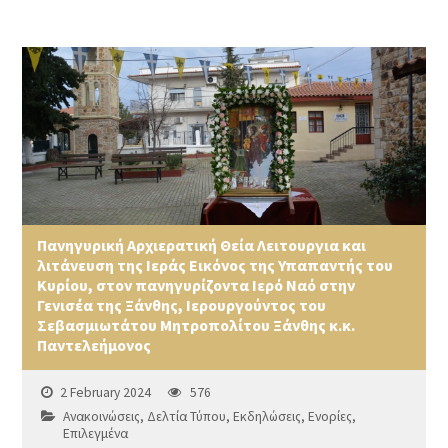
Πανηγυρική Αρχιερατική Θεία Λειτουργια και
λιτάνευση της Ιεράς Εικόνος της Υπαπαντής του
Κυρίου, στον πανηγυρίζοντα Ιερό Ναό στην
Γενισέα της Ξάνθης, Ιερουργούντος του
Σεβασμιωτάτου Μητροπολίτου Ξάνθης κ.κ.
Παντελεήμονος
2 February 2024
576
Ανακοινώσεις
,
Δελτία Τύπου
,
Εκδηλώσεις
,
Ενορίες
,
Επιλεγμένα