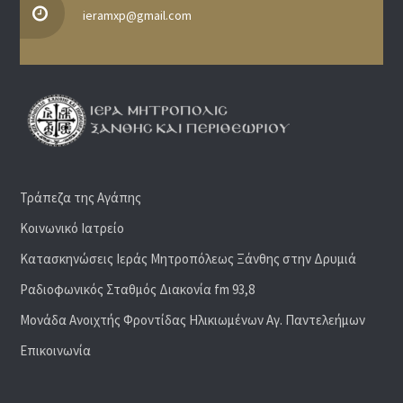
ieramxp@gmail.com
Τράπεζα της Αγάπης
Κοινωνικό Ιατρείο
Κατασκηνώσεις Ιεράς Μητροπόλεως Ξάνθης στην Δρυμιά
Ραδιoφωνικός Σταθμός Διακονία fm 93,8
Μονάδα Ανοιχτής Φροντίδας Ηλικιωμένων Αγ. Παντελεήμων
Επικοινωνία