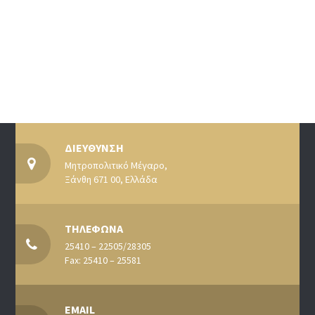
ΔΙΕΥΘΥΝΣΗ
Μητροπολιτικό Μέγαρο,
Ξάνθη 671 00, Ελλάδα
ΤΗΛΕΦΩΝΑ
25410 – 22505/28305
Fax: 25410 – 25581
EMAIL