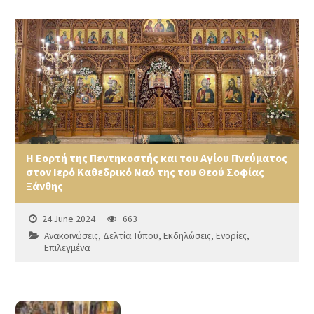
Η Εορτή της Πεντηκοστής και του Αγίου Πνεύματος
στον Ιερό Καθεδρικό Ναό της του Θεού Σοφίας
Ξάνθης
24 June 2024
663
Ανακοινώσεις
,
Δελτία Τύπου
,
Εκδηλώσεις
,
Ενορίες
,
Επιλεγμένα