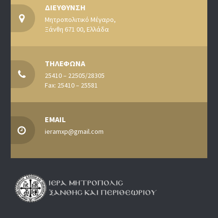
ΔΙΕΥΘΥΝΣΗ
Μητροπολιτικό Μέγαρο,
Ξάνθη 671 00, Ελλάδα
ΤΗΛΕΦΩΝΑ
25410 – 22505/28305
Fax: 25410 – 25581
EMAIL
ieramxp@gmail.com