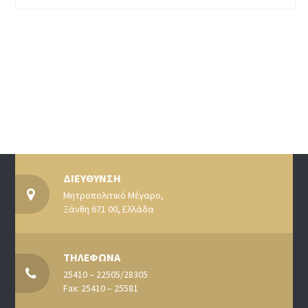
ΔΙΕΥΘΥΝΣΗ
Μητροπολιτικό Μέγαρο,
Ξάνθη 671 00, Ελλάδα
ΤΗΛΕΦΩΝΑ
25410 – 22505/28305
Fax: 25410 – 25581