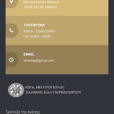
Μητροπολιτικό Μέγαρο,
Ξάνθη 671 00, Ελλάδα
ΤΗΛΕΦΩΝΑ
25410 – 22505/28305
Fax: 25410 – 25581
EMAIL
ieramxp@gmail.com
Τράπεζα της Αγάπης