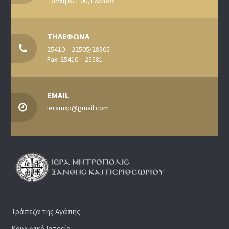
Ξάνθη 671 00, Ελλάδα
ΤΗΛΕΦΩΝΑ
25410 – 22505/28305
Fax: 25410 – 25581
EMAIL
ieramxp@gmail.com
Τράπεζα της Αγάπης
Κοινωνικό Ιατρείο