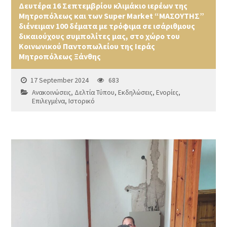
Δευτέρα 16 Σεπτεμβρίου κλιμάκιο ιερέων της
Μητροπόλεως και των Super Market “ΜΑΣΟΥΤΗΣ”
διένειμαν 100 δέματα με τρόφιμα σε ισάριθμους
δικαιούχους συμπολίτες μας, στο χώρο του
Κοινωνικού Παντοπωλείου της Ιεράς
Μητροπόλεως Ξάνθης
17 September 2024
683
Ανακοινώσεις
,
Δελτία Τύπου
,
Εκδηλώσεις
,
Ενορίες
,
Επιλεγμένα
,
Ιστορικό