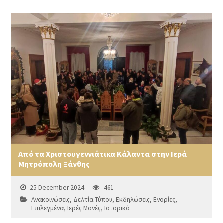
Από τα Χριστουγεννιάτικα Κάλαντα στην Ιερά
Μητρόπολη Ξάνθης
25 December 2024
461
Ανακοινώσεις
,
Δελτία Τύπου
,
Εκδηλώσεις
,
Ενορίες
,
Επιλεγμένα
,
Ιερές Μονές
,
Ιστορικό