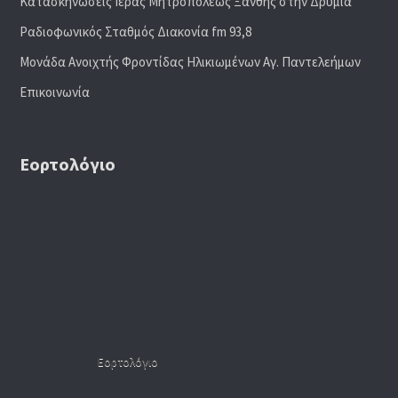
Κατασκηνώσεις Ιεράς Μητροπόλεως Ξάνθης στην Δρυμιά
Ραδιoφωνικός Σταθμός Διακονία fm 93,8
Μονάδα Ανοιχτής Φροντίδας Ηλικιωμένων Αγ. Παντελεήμων
Επικοινωνία
Εορτολόγιο
Εορτολόγιο