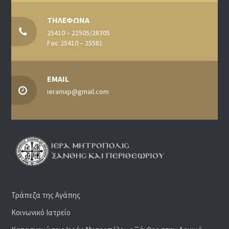
ΤΗΛΕΦΩΝΑ
25410 – 22505/28305
Fax: 25410 – 25581
EMAIL
ieramxp@gmail.com
Τράπεζα της Αγάπης
Κοινωνικό Ιατρείο