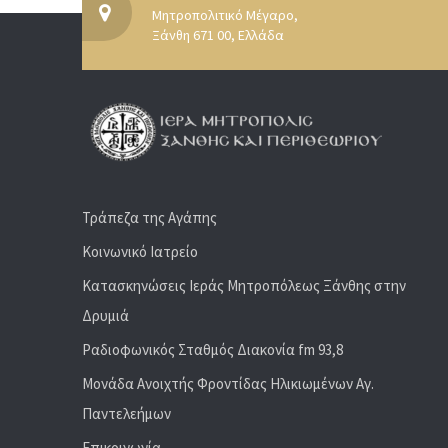
Μητροπολιτικό Μέγαρο,
Ξάνθη 671 00, Ελλάδα
Τράπεζα της Αγάπης
Κοινωνικό Ιατρείο
Κατασκηνώσεις Ιεράς Μητροπόλεως Ξάνθης στην
Δρυμιά
Ραδιoφωνικός Σταθμός Διακονία fm 93,8
Μονάδα Ανοιχτής Φροντίδας Ηλικιωμένων Αγ.
Παντελεήμων
Επικοινωνία