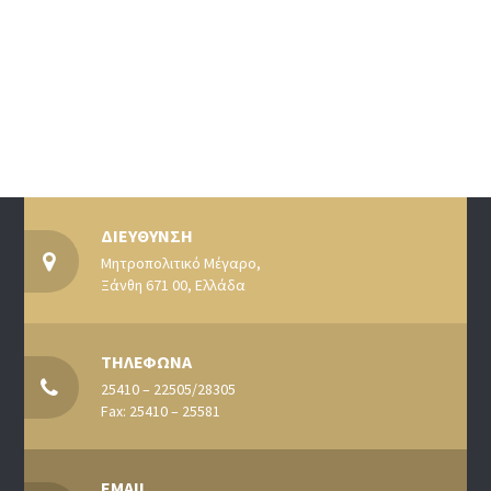
ΔΙΕΥΘΥΝΣΗ
Μητροπολιτικό Μέγαρο,
Ξάνθη 671 00, Ελλάδα
ΤΗΛΕΦΩΝΑ
25410 – 22505/28305
Fax: 25410 – 25581
EMAIL