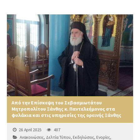
Από την Επίσκεψη του Σεβασμιωτάτου
Μητροπολίτου Ξάνθης κ. Παντελεήμονος στα
φυλάκια και στις υπηρεσίες της ορεινής Ξάνθης
26 April 2025
407
Ανακοινώσεις
,
Δελτία Τύπου
,
Εκδηλώσεις
,
Ενορίες
,