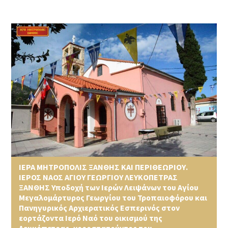
ΙΕΡΑ ΜΗΤΡΟΠΟΛΙΣ ΞΑΝΘΗΣ ΚΑΙ ΠΕΡΙΘΕΩΡΙΟΥ.
ΙΕΡΟΣ ΝΑΟΣ ΑΓΙΟΥ ΓΕΩΡΓΙΟΥ ΛΕΥΚΟΠΕΤΡΑΣ
ΞΑΝΘΗΣ Υποδοχή των Ιερών Λειψάνων του Αγίου
Μεγαλομάρτυρος Γεωργίου του Τροπαιοφόρου και
Πανηγυρικός Αρχιερατικός Εσπερινός στον
εορτάζοντα Ιερό Ναό του οικισμού της