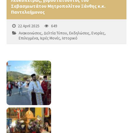
Λευκόπετρας, χοροστατούντος του
Σεβασμιωτάτου Μητροπολίτου Ξάνθης κ.κ.
Παντελεήμονος
22 April 2025
649
Ανακοινώσεις
,
Δελτία Τύπου
,
Εκδηλώσεις
,
Ενορίες
,
Επιλεγμένα
,
Ιερές Μονές
,
Ιστορικό