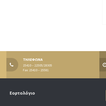
ΤΗΛΕΦΩΝΑ
25410 – 22505/28305
Fax: 25410 – 25581
Εορτολόγιο