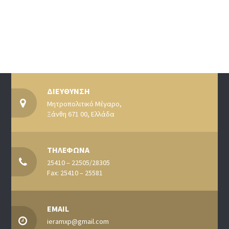
ΔΙΕΥΘΥΝΣΗ
Μητροπολιτικό Μέγαρο,
Ξάνθη 671 00, Ελλάδα
ΤΗΛΕΦΩΝΑ
25410 – 22505/28305
Fax: 25410 – 25581
EMAIL
ieramxp@gmail.com