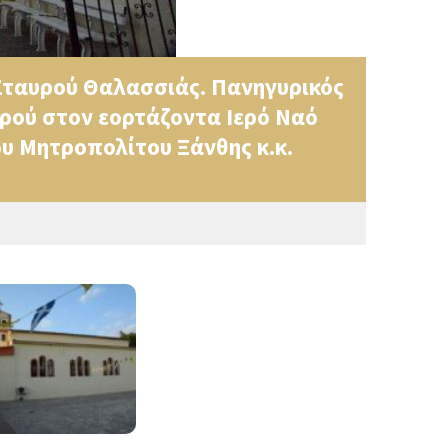
Σταυρού Θαλασσιάς. Πανηγυρικός
υρού στον εορτάζοντα Ιερό Ναό
υ Μητροπολίτου Ξάνθης κ.κ.