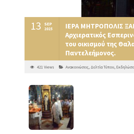
13
SEP
ΙΕΡΑ ΜΗΤΡΟΠΟΛΙΣ ΞΑΝ
2025
Αρχιερατικός Εσπεριν
του οικισμού της Θαλ
Παντελεήμονος.
421
Views
Ανακοινώσεις
,
Δελτία Τύπου
,
Εκδηλώσε