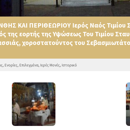
ΘΗΣ ΚΑΙ ΠΕΡΙΘΕΩΡΙΟΥ Ιερός Ναός Τιμίου 
ός της εορτής της Υψώσεως Του Τιμίου Στα
ασσιάς, χοροστατούντος του Σεβασμιωτάτο
ις
,
Ενορίες
,
Επιλεγμένα
,
Ιερές Μονές
,
Ιστορικό