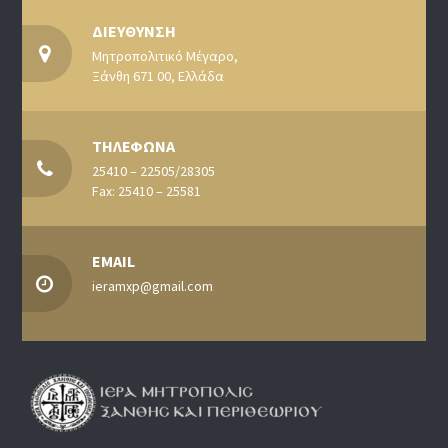
ΔΙΕΥΘΥΝΣΗ
Μητροπολιτικό Μέγαρο,
Ξάνθη 671 00, Ελλάδα
ΤΗΛΕΦΩΝΑ
25410 – 22505/28305
Fax: 25410 – 25581
EMAIL
ieramxp@gmail.com