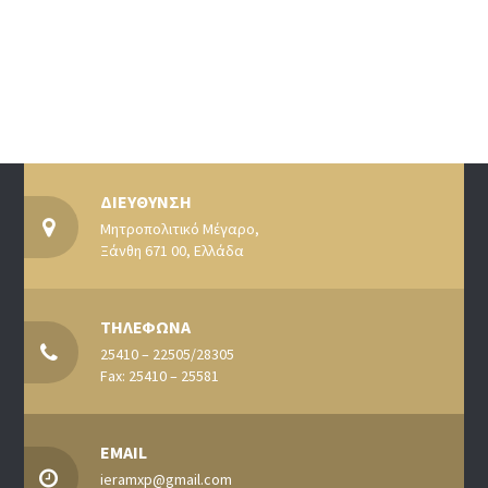
ΔΙΕΥΘΥΝΣΗ
Μητροπολιτικό Μέγαρο,
Ξάνθη 671 00, Ελλάδα
ΤΗΛΕΦΩΝΑ
25410 – 22505/28305
Fax: 25410 – 25581
EMAIL
ieramxp@gmail.com