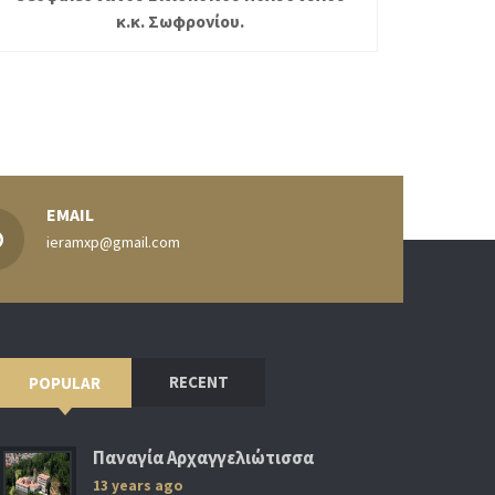
κ.κ. Σωφρονίου.
EMAIL
ieramxp@gmail.com
RECENT
POPULAR
Παναγία Αρχαγγελιώτισσα
13 years ago