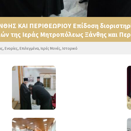
ΘΗΣ ΚΑΙ ΠΕΡΙΘΕΩΡΙΟΥ Επίδοση διοριστηρ
ών της Ιεράς Μητροπόλεως Ξάνθης και Περθ
ις
,
Ενορίες
,
Επιλεγμένα
,
Ιερές Μονές
,
Ιστορικό