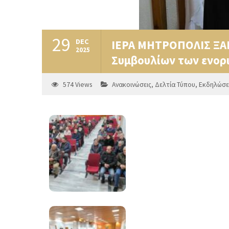
29
DEC
ΙΕΡΑ ΜΗΤΡΟΠΟΛΙΣ ΞΑΝ
2025
Συμβουλίων των ενορι
574
Views
Ανακοινώσεις
,
Δελτία Τύπου
,
Εκδηλώσε