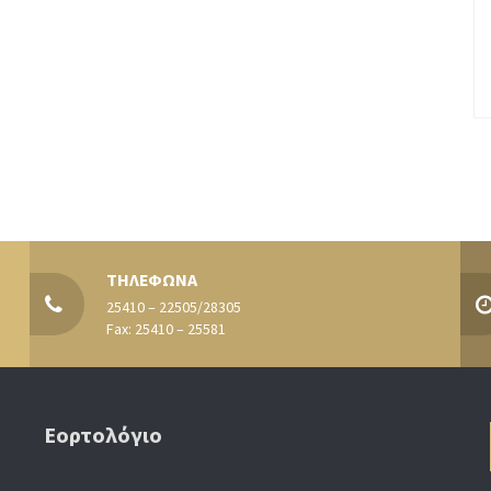
ΤΗΛΕΦΩΝΑ
25410 – 22505/28305
Fax: 25410 – 25581
Εορτολόγιο