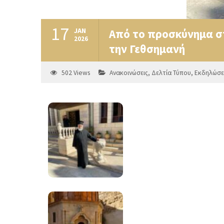
17
JAN
Από το προσκύνημα στ
2026
την Γεθσημανή
502
Views
Ανακοινώσεις
,
Δελτία Τύπου
,
Εκδηλώσε