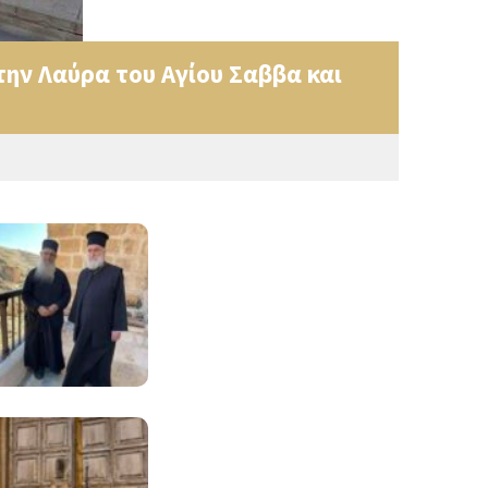
ην Λαύρα του Αγίου Σαββα και