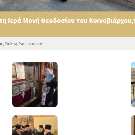
η Ιερά Μονή Θεοδοσίου του Κοινοβιάρχου,τ
ις
,
Επιλεγμένα
,
Ιστορικό