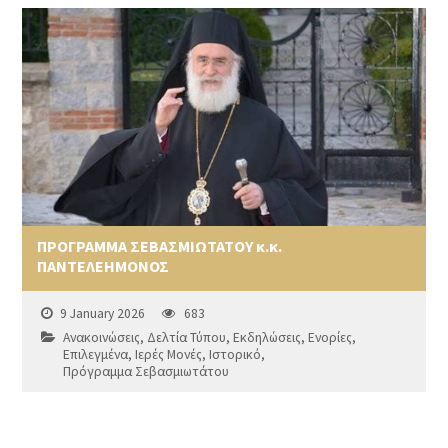
ΠΡΟΓΡΑΜΜΑ ΣΕΒΑΣΜΙΩΤΑΤΟΥ κ.κ.
ΠΑΝΤΕΛΕΗΜΟΝΟΣ
9 January 2026
683
Ανακοινώσεις
,
Δελτία Τύπου
,
Εκδηλώσεις
,
Ενορίες
,
Επιλεγμένα
,
Ιερές Μονές
,
Ιστορικό
,
Πρόγραμμα Σεβασμιωτάτου