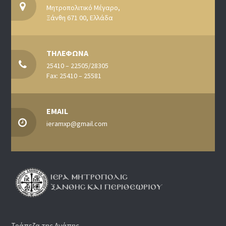
Μητροπολιτικό Μέγαρο,
Ξάνθη 671 00, Ελλάδα
ΤΗΛΕΦΩΝΑ
25410 – 22505/28305
Fax: 25410 – 25581
EMAIL
ieramxp@gmail.com
Τράπεζα της Αγάπης