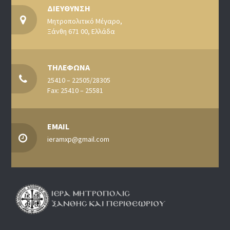
ΔΙΕΥΘΥΝΣΗ
Μητροπολιτικό Μέγαρο,
Ξάνθη 671 00, Ελλάδα
ΤΗΛΕΦΩΝΑ
25410 – 22505/28305
Fax: 25410 – 25581
EMAIL
ieramxp@gmail.com