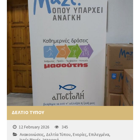
ΔΕΛΤΙΟ ΤΥΠΟΥ
12 February 2026
345
Ανακοινώσεις
,
Δελτία Τύπου
,
Ενορίες
,
Επιλεγμένα
,
Ιερές Μονές
,
Ιστορικό