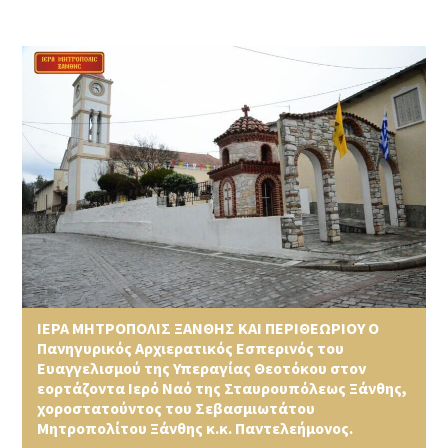
ΙΕΡΑ ΜΗΤΡΟΠΟΛΙΣ ΞΑΝΘΗΣ ΚΑΙ ΠΕΡΙΘΕΩΡΙΟΥ Ο
Πανηγυρικός Αρχιερατικός Εσπερινός του
Ευαγγελισμού της Υπεραγίας Θεοτόκου στον
εορτάζοντα Ιερό Ναό της Σταυρουπόλεως Ξάνθης,
χοροστατούντος του Σεβασμιωτάτου
Μητροπολίτου Ξάνθης κ.κ. Παντελεήμονος.