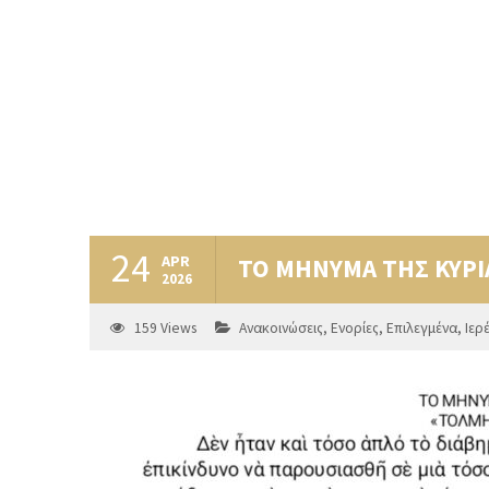
24
APR
ΤΟ ΜΗΝΥΜΑ ΤΗΣ ΚΥΡ
2026
159
Views
Ανακοινώσεις
,
Ενορίες
,
Επιλεγμένα
,
Ιερ