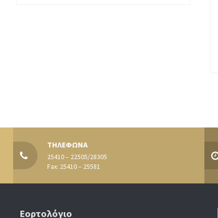
ΤΗΛΕΦΩΝΑ
25410 – 22505/28305
Fax: 25410 – 25581
Εορτολόγιο